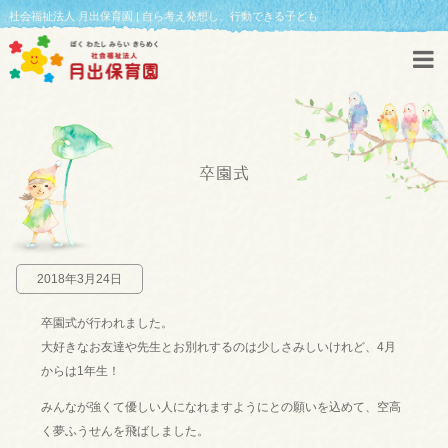
社会福祉法人 月出保育園 | 自ら考え発想し、行動できる子ども
卒園式
2018年3月24日
卒園式が行われました。
大好きなお友達や先生とお別れするのは少しさみしいけれど、4月
からは1年生！
みんなが強くて優しい人になれますようにとの願いを込めて、空高
く夢ふうせんを飛ばしました。