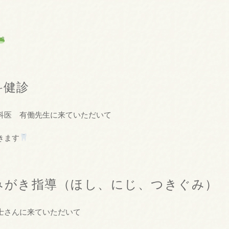
科健診
科医 有働先生に来ていただいて
きます
みがき指導（ほし、にじ、つきぐみ）
士さんに来ていただいて