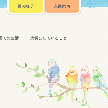
園の様子
入園案内
園での生活
大切にしていること