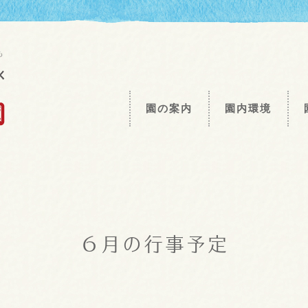
も
園の案内
園内環境
６月の行事予定