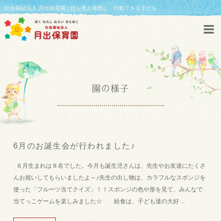
社会福祉法人 月出保育園 | 自ら考え発想し、行動できる子ども
園の様子
6月のお誕生会が行われました♪
６月生まれは８名でした。今月も誕生児さんは、先生やお友達にたくさ
んお祝いしてもらいましたよ～♪先生の出し物は、カラフルなスポンジを
使った「フルーツ当てクイズ」！！スポンジの色や形を見て、みんなで
当てっこゲームを楽しみました☆ 給食は、子ども達の大好 ...